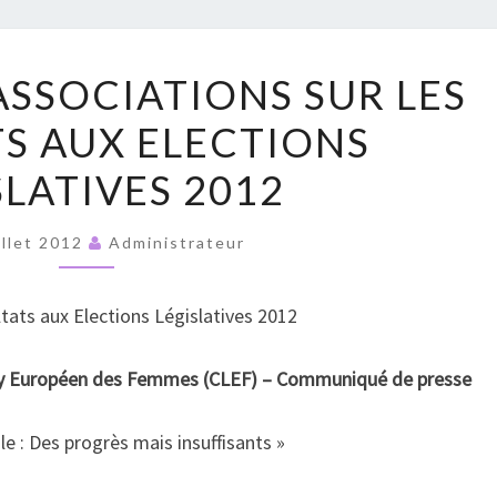
RUPT
POSITIONS
ASSOCIATIONS SUR LES
D’ASSOCIATIONS
S AUX ELECTIONS
SUR
LES
SLATIVES 2012
RÉSULTATS
AUX
illet 2012
Administrateur
ELECTIONS
LÉGISLATIVES
ltats aux Elections Législatives 2012
2012
bby Européen des Femmes (CLEF) – Communiqué de presse
 : Des progrès mais insuffisants »