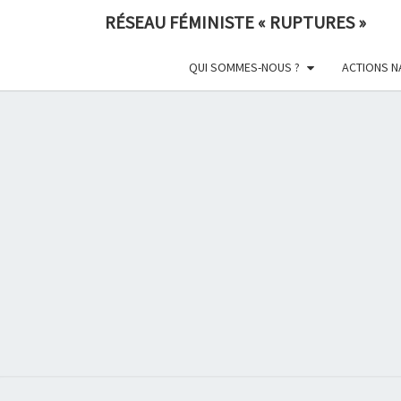
Skip
RÉSEAU FÉMINISTE « RUPTURES »
to
content
QUI SOMMES-NOUS ?
ACTIONS N