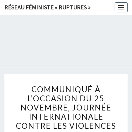
Skip
RÉSEAU FÉMINISTE « RUPTURES »
Togg
to
navig
content
RÉSEAU
FÉMINIS
«
RUPTURE
COMMUNIQUÉ
»
COMMUNIQUÉ À
À
L’OCCASION DU 25
L’OCCASION
NOVEMBRE, JOURNÉE
DU
25
INTERNATIONALE
NOVEMBRE,
CONTRE LES VIOLENCES
JOURNÉE