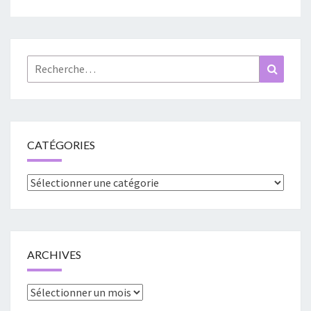
Rechercher :
Recher
CATÉGORIES
Catégories
ARCHIVES
Archives