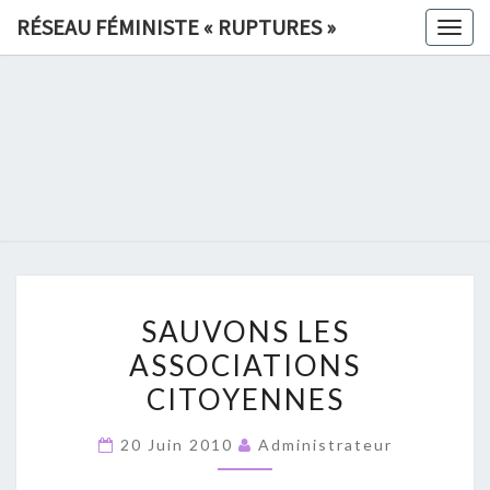
Skip
RÉSEAU FÉMINISTE « RUPTURES »
Togg
to
navig
content
RÉSEAU
FÉMINIS
«
RUPTURE
SAUVONS
»
SAUVONS LES
LES
ASSOCIATIONS
ASSOCIATIONS
CITOYENNES
CITOYENNES
20 Juin 2010
Administrateur