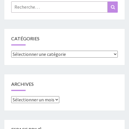
Rechercher :
Recher
CATÉGORIES
Catégories
ARCHIVES
Archives