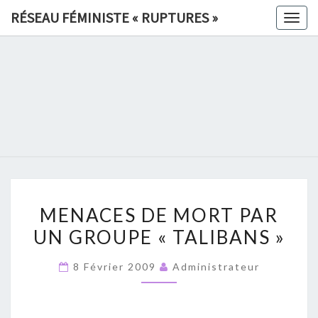
Skip
RÉSEAU FÉMINISTE « RUPTURES »
Togg
to
navig
content
RÉSEAU
FÉMINIS
«
RUPTURE
MENACES
»
MENACES DE MORT PAR
DE
UN GROUPE « TALIBANS »
MORT
PAR
8 Février 2009
Administrateur
UN
GROUPE
«